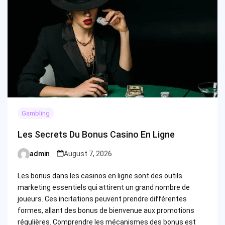
Gambling
Les Secrets Du Bonus Casino En Ligne
admin
August 7, 2026
Posted
by
Les bonus dans les casinos en ligne sont des outils
marketing essentiels qui attirent un grand nombre de
joueurs. Ces incitations peuvent prendre différentes
formes, allant des bonus de bienvenue aux promotions
régulières. Comprendre les mécanismes des bonus est