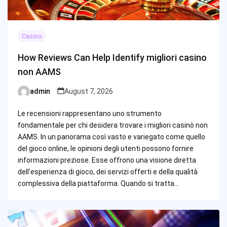
Casino
How Reviews Can Help Identify migliori casino
non AAMS
admin
August 7, 2026
Posted
by
Le recensioni rappresentano uno strumento
fondamentale per chi desidera trovare i migliori casinò non
AAMS. In un panorama così vasto e variegato come quello
del gioco online, le opinioni degli utenti possono fornire
informazioni preziose. Esse offrono una visione diretta
dell’esperienza di gioco, dei servizi offerti e della qualità
complessiva della piattaforma. Quando si tratta…