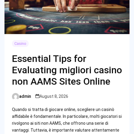
Casino
Essential Tips for
Evaluating migliori casino
non AAMS Sites Online
admin
August 8, 2026
Posted
by
Quando si tratta di giocare online, scegliere un casinò
affidabile è fondamentale. In particolare, molti giocatori si
rivolgono ai siti non AAMS, che offrono una serie di
vantaggi. Tuttavia, è importante valutare attentamente