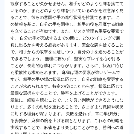
観察することが欠かせません。相手がどのような牌を捨てて
いるのか、またどのような牌を引いているのかを注意深く見
ることで、彼らの意図や手の進行状況を推測できます。 こ
の情報を基に、自分の手を調整し、相手の役を邪魔する戦略
を立てることが有効です。また、リスク管理も重要な要素で
す。 自分の手が完成するまでの間に、どのタイミングで勝
負に出るかを考える必要があります。安全な牌を捨てること
で、相手からの攻撃を回避しつつ、自分の手を進めることが
できるでしょう。 無理に攻めず、堅実なプレイを心がける
ことが、長期的な勝利につながります。さらに、状況に応じ
た柔軟性も求められます。 麻雀は運の要素が強いゲームで
すが、相手の手や場の状況に応じて、自分の戦略を変更する
ことが求められます。特定の役にこだわらず、状況に応じて
最適な選択をすることで、勝率を上げることができます。
最後に、経験を積むことで、より良い判断ができるようにな
ります。多くの対戦を重ねることで、さまざまな戦術や状況
に対する理解が深まります。 失敗を恐れず、常に学び続け
る姿勢が、麻雀の腕を上げる鍵となります。これらの戦略を
実践することで、麻雀をより楽しむことができ、勝利への道