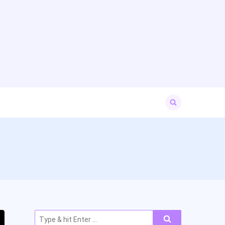
Search
for:
Search
for: