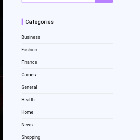
Categories
Business
Fashion
Finance
Games
General
Health
Home
News
Shopping