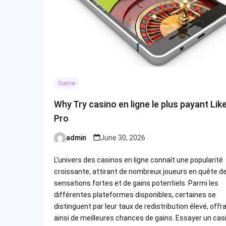
Game
Why Try casino en ligne le plus payant Lik
Pro
admin
June 30, 2026
Posted
by
L’univers des casinos en ligne connaît une popularité
croissante, attirant de nombreux joueurs en quête d
sensations fortes et de gains potentiels. Parmi les
différentes plateformes disponibles, certaines se
distinguent par leur taux de redistribution élevé, offr
ainsi de meilleures chances de gains. Essayer un cas