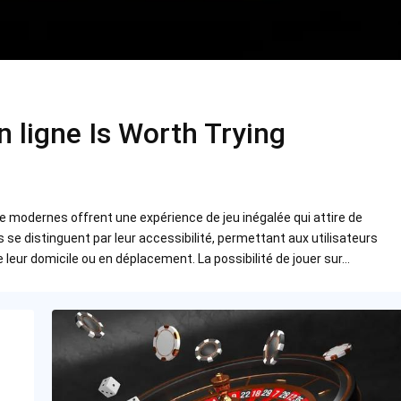
 ligne Is Worth Trying
gne modernes offrent une expérience de jeu inégalée qui attire de
se distinguent par leur accessibilité, permettant aux utilisateurs
e leur domicile ou en déplacement. La possibilité de jouer sur…