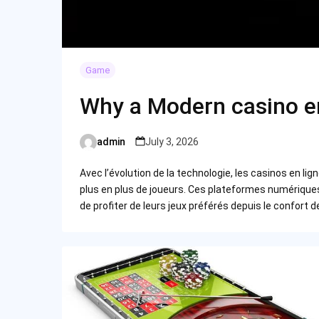
Game
Why a Modern casino en
admin
July 3, 2026
Posted
by
Avec l’évolution de la technologie, les casinos en li
plus en plus de joueurs. Ces plateformes numériques 
de profiter de leurs jeux préférés depuis le confort d