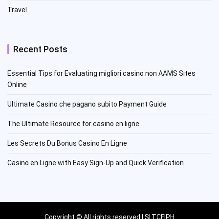
Travel
Recent Posts
Essential Tips for Evaluating migliori casino non AAMS Sites
Online
Ultimate Casino che pagano subito Payment Guide
The Ultimate Resource for casino en ligne
Les Secrets Du Bonus Casino En Ligne
Casino en Ligne with Easy Sign-Up and Quick Verification
Copyright © All rights reserved | SLTCFIPH