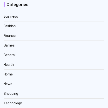
Categories
Business
Fashion
Finance
Games
General
Health
Home
News
Shopping
Technology