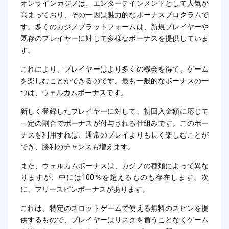
by
オンラインカジノは、エンターテインメントとして人気が
高まっており、その一因は魅力的なボーナスプログラムで
す。多くのカジノプラットフォームは、新規プレイヤーや
既存のプレイヤーに対して多様なボーナスを提供していま
す。
これにより、プレイヤーはより多くの機会を得て、ゲーム
を楽しむことができるのです。最も一般的なボーナスの一
つは、ウェルカムボーナスです。
新しく登録したプレイヤーに対して、初回入金額に応じて
一定の割合でボーナスが付与される仕組みです。このボー
ナスを利用すれば、通常のプレイよりも長く楽しむことが
でき、勝利のチャンスも増えます。
また、ウェルカムボーナスは、カジノの種類によって異な
りますが、中には100％を超えるものも存在します。次
に、フリースピンボーナスがあります。
これは、特定のスロットゲームで使える無料のスピンを提
供するもので、プレイヤーはリスクを負うことなくゲーム