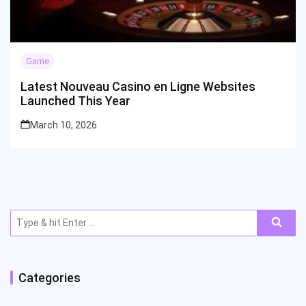
Game
Latest Nouveau Casino en Ligne Websites
Launched This Year
March 10, 2026
Search
for:
Categories