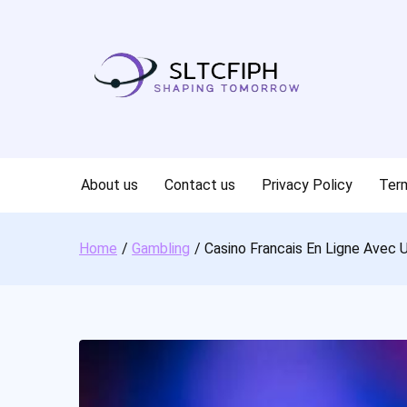
Skip
to
content
About us
Contact us
Privacy Policy
Term
Home
Gambling
Casino Francais En Ligne Avec 