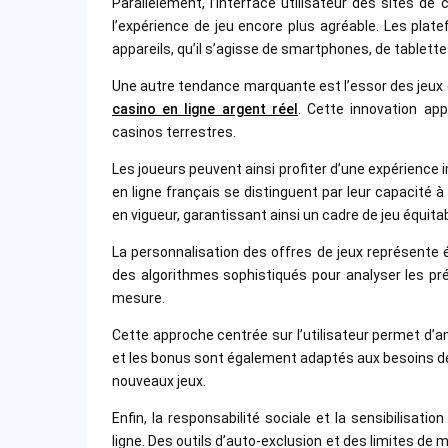
Parallèlement, l’interface utilisateur des sites de 
l’expérience de jeu encore plus agréable. Les pla
appareils, qu’il s’agisse de smartphones, de tablette
Une autre tendance marquante est l’essor des jeux e
casino en ligne argent réel
. Cette innovation ap
casinos terrestres.
Les joueurs peuvent ainsi profiter d’une expérience 
en ligne français se distinguent par leur capacité 
en vigueur, garantissant ainsi un cadre de jeu équita
La personnalisation des offres de jeux représente é
des algorithmes sophistiqués pour analyser les p
mesure.
Cette approche centrée sur l’utilisateur permet d’am
et les bonus sont également adaptés aux besoins des
nouveaux jeux.
Enfin, la responsabilité sociale et la sensibilisati
ligne. Des outils d’auto-exclusion et des limites de 