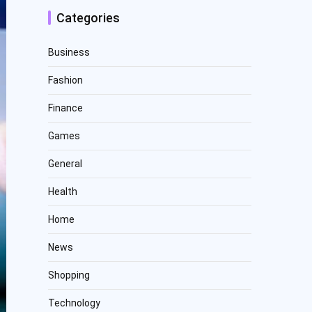
Categories
Business
Fashion
Finance
Games
General
Health
Home
News
Shopping
Technology