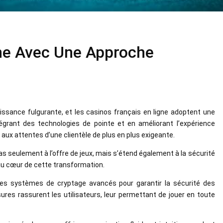
gne Avec Une Approche
oissance fulgurante, et les casinos français en ligne adoptent une
égrant des technologies de pointe et en améliorant l’expérience
 aux attentes d’une clientèle de plus en plus exigeante.
pas seulement à l’offre de jeux, mais s’étend également à la sécurité
t au cœur de cette transformation.
des systèmes de cryptage avancés pour garantir la sécurité des
res rassurent les utilisateurs, leur permettant de jouer en toute