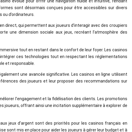
casino évolue pour offrir une navigation fluide et intuitive, rendant
teformes sont désormais conçues pour être accessibles sur divers
s ou d’ordinateurs.
n direct, qui permettent aux joueurs d’interagir avec des croupiers
porte une dimension sociale aux jeux, recréant l’atmosphère des
immersive tout en restant dans le confort de leur foyer. Les casinos
à intégrer ces technologies tout en respectant les réglementations
ble et responsable.
galement une avancée significative. Les casinos en ligne utilisent
références des joueurs et leur proposer des recommandations sur
éliorer l’engagement et la fidélisation des clients. Les promotions
 joueurs, offrant ainsi une incitation supplémentaire à explorer de
on aux jeux d’argent sont des priorités pour les casinos français en
mise sont mis en place pour aider les joueurs à gérer leur budget et à