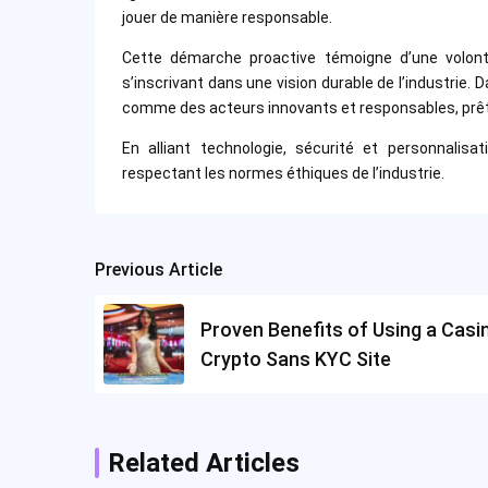
jouer de manière responsable.
Cette démarche proactive témoigne d’une volonté
s’inscrivant dans une vision durable de l’industrie.
comme des acteurs innovants et responsables, prêts 
En alliant technologie, sécurité et personnalisa
respectant les normes éthiques de l’industrie.
Previous Article
Post
navigation
Proven Benefits of Using a Casi
Crypto Sans KYC Site
Related Articles