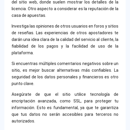
del sitio web, donde suelen mostrar los detalles de la
licencia. Otro aspecto a considerar es la reputación de la
casa de apuestas.
Investiga las opiniones de otros usuarios en foros y sitios
de reseñas. Las experiencias de otros apostadores te
darán una idea clara de la calidad del servicio al cliente, la
fiabilidad de los pagos y la facilidad de uso de la
plataforma.
Si encuentras múltiples comentarios negativos sobre un
sitio, es mejor buscar alternativas más confiables. La
seguridad de los datos personales y financieros es otro
punto clave.
Asegúrate de que el sitio utilice tecnología de
encriptación avanzada, como SSL, para proteger tu
información. Esto es fundamental, ya que te garantiza
que tus datos no serán accesibles para terceros no
autorizados.