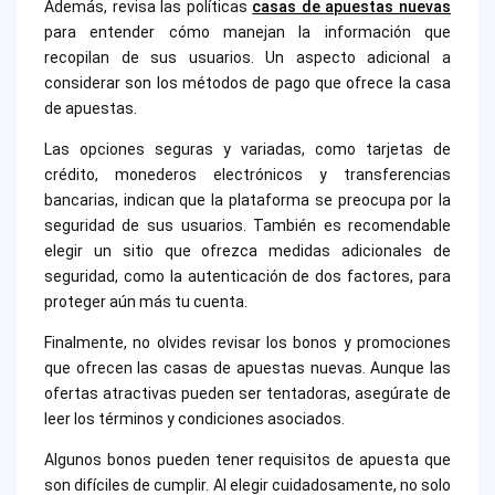
Además, revisa las políticas
casas de apuestas nuevas
para entender cómo manejan la información que
recopilan de sus usuarios. Un aspecto adicional a
considerar son los métodos de pago que ofrece la casa
de apuestas.
Las opciones seguras y variadas, como tarjetas de
crédito, monederos electrónicos y transferencias
bancarias, indican que la plataforma se preocupa por la
seguridad de sus usuarios. También es recomendable
elegir un sitio que ofrezca medidas adicionales de
seguridad, como la autenticación de dos factores, para
proteger aún más tu cuenta.
Finalmente, no olvides revisar los bonos y promociones
que ofrecen las casas de apuestas nuevas. Aunque las
ofertas atractivas pueden ser tentadoras, asegúrate de
leer los términos y condiciones asociados.
Algunos bonos pueden tener requisitos de apuesta que
son difíciles de cumplir. Al elegir cuidadosamente, no solo