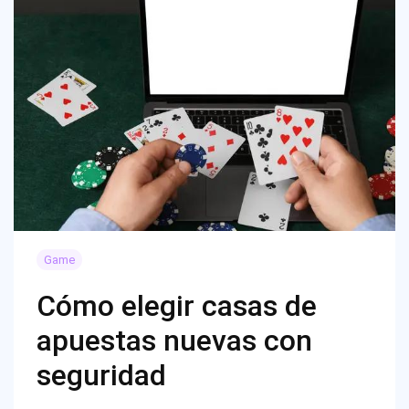
Game
Cómo elegir casas de
apuestas nuevas con
seguridad