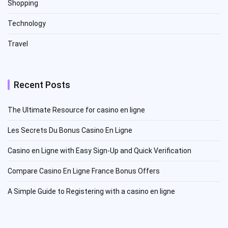
Shopping
Technology
Travel
Recent Posts
The Ultimate Resource for casino en ligne
Les Secrets Du Bonus Casino En Ligne
Casino en Ligne with Easy Sign-Up and Quick Verification
Compare Casino En Ligne France Bonus Offers
A Simple Guide to Registering with a casino en ligne