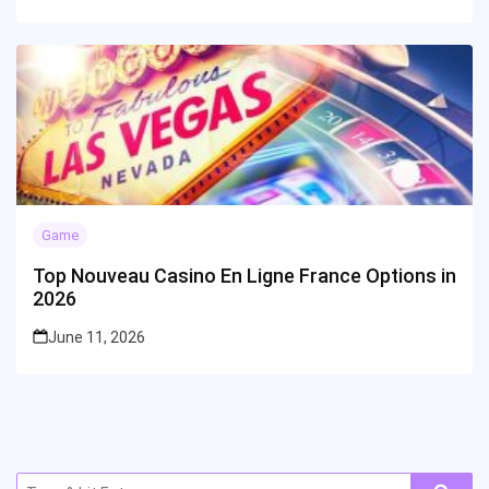
Game
Top Nouveau Casino En Ligne France Options in
2026
June 11, 2026
Search