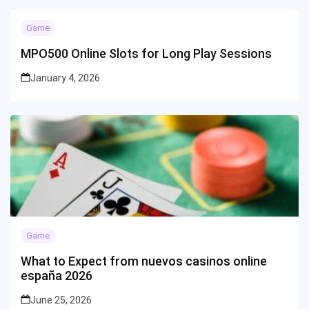
Game
MPO500 Online Slots for Long Play Sessions
January 4, 2026
Game
What to Expect from nuevos casinos online
españa 2026
June 25, 2026