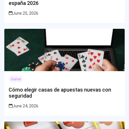
españa 2026
June 25, 2026
Game
Cómo elegir casas de apuestas nuevas con
seguridad
June 24, 2026