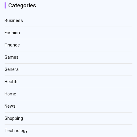
Categories
Business
Fashion
Finance
Games
General
Health
Home
News
Shopping
Technology