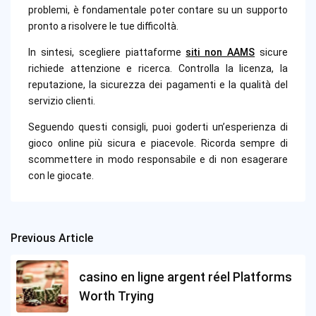
problemi, è fondamentale poter contare su un supporto
pronto a risolvere le tue difficoltà.
In sintesi, scegliere piattaforme
siti non AAMS
sicure
richiede attenzione e ricerca. Controlla la licenza, la
reputazione, la sicurezza dei pagamenti e la qualità del
servizio clienti.
Seguendo questi consigli, puoi goderti un’esperienza di
gioco online più sicura e piacevole. Ricorda sempre di
scommettere in modo responsabile e di non esagerare
con le giocate.
Previous Article
Post
navigation
casino en ligne argent réel Platforms
Worth Trying