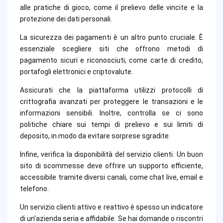
alle pratiche di gioco, come il prelievo delle vincite e la
protezione dei dati personali.
La sicurezza dei pagamenti è un altro punto cruciale. È
essenziale scegliere siti che offrono metodi di
pagamento sicuri e riconosciuti, come carte di credito,
portafogli elettronici e criptovalute.
Assicurati che la piattaforma utilizzi protocolli di
crittografia avanzati per proteggere le transazioni e le
informazioni sensibili. Inoltre, controlla se ci sono
politiche chiare sui tempi di prelievo e sui limiti di
deposito, in modo da evitare sorprese sgradite.
Infine, verifica la disponibilità del servizio clienti. Un buon
sito di scommesse deve offrire un supporto efficiente,
accessibile tramite diversi canali, come chat live, email e
telefono.
Un servizio clienti attivo e reattivo è spesso un indicatore
di un’azienda seria e affidabile. Se hai domande o riscontri