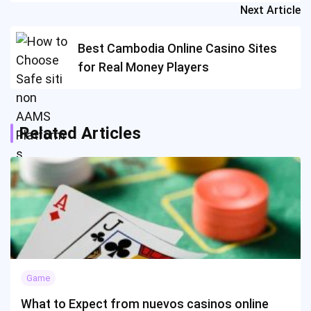
Next Article
Best Cambodia Online Casino Sites
for Real Money Players
Related Articles
Game
What to Expect from nuevos casinos online