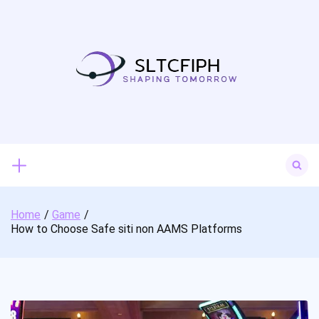
Skip
to
content
Search
for:
Home
Game
How to Choose Safe siti non AAMS Platforms