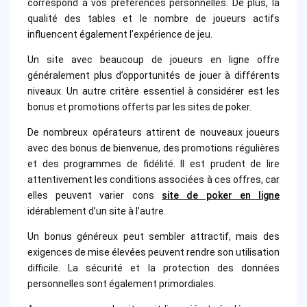
correspond à vos préférences personnelles. De plus, la
qualité des tables et le nombre de joueurs actifs
influencent également l’expérience de jeu.
Un site avec beaucoup de joueurs en ligne offre
généralement plus d’opportunités de jouer à différents
niveaux. Un autre critère essentiel à considérer est les
bonus et promotions offerts par les sites de poker.
De nombreux opérateurs attirent de nouveaux joueurs
avec des bonus de bienvenue, des promotions régulières
et des programmes de fidélité. Il est prudent de lire
attentivement les conditions associées à ces offres, car
elles peuvent varier cons
site de poker en ligne
idérablement d’un site à l’autre.
Un bonus généreux peut sembler attractif, mais des
exigences de mise élevées peuvent rendre son utilisation
difficile. La sécurité et la protection des données
personnelles sont également primordiales.