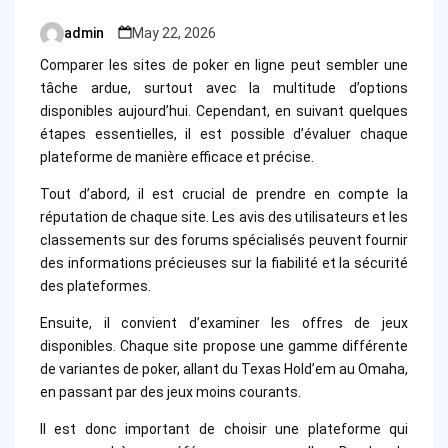
admin
May 22, 2026
Posted
by
Comparer les sites de poker en ligne peut sembler une
tâche ardue, surtout avec la multitude d’options
disponibles aujourd’hui. Cependant, en suivant quelques
étapes essentielles, il est possible d’évaluer chaque
plateforme de manière efficace et précise.
Tout d’abord, il est crucial de prendre en compte la
réputation de chaque site. Les avis des utilisateurs et les
classements sur des forums spécialisés peuvent fournir
des informations précieuses sur la fiabilité et la sécurité
des plateformes.
Ensuite, il convient d’examiner les offres de jeux
disponibles. Chaque site propose une gamme différente
de variantes de poker, allant du Texas Hold’em au Omaha,
en passant par des jeux moins courants.
Il est donc important de choisir une plateforme qui