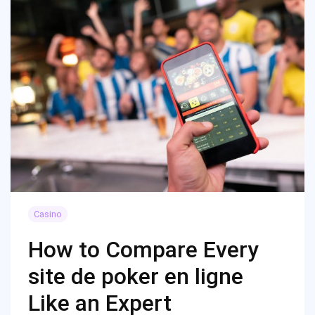
Casino
How to Compare Every
site de poker en ligne
Like an Expert