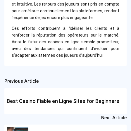
et intuitive. Les retours des joueurs sont pris en compte
pour améliorer continuellement les plateformes, rendant
l’expérience de jeu encore plus engageante.
Ces efforts contribuent à fidéliser les clients et à
renforcer la réputation des opérateurs sur le marché.
Ainsi, le futur des casinos en ligne semble prometteur,
avec des tendances qui continuent d’évoluer pour
s’adapter aux attentes des joueurs d’aujourd’hui.
Previous Article
Post
navigation
Best Casino Fiable en Ligne Sites for Beginners
Next Article