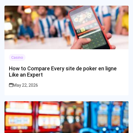
Casino
How to Compare Every site de poker en ligne
Like an Expert
May 22, 2026