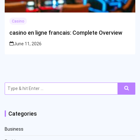
Casino
casino en ligne francais: Complete Overview
June 11, 2026
Search
for:
Categories
Business