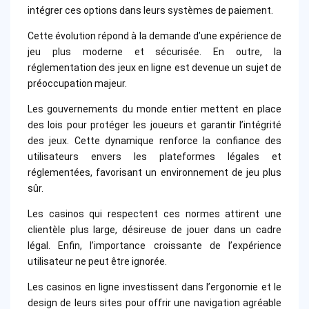
intégrer ces options dans leurs systèmes de paiement.
Cette évolution répond à la demande d’une expérience de
jeu plus moderne et sécurisée. En outre, la
réglementation des jeux en ligne est devenue un sujet de
préoccupation majeur.
Les gouvernements du monde entier mettent en place
des lois pour protéger les joueurs et garantir l’intégrité
des jeux. Cette dynamique renforce la confiance des
utilisateurs envers les plateformes légales et
réglementées, favorisant un environnement de jeu plus
sûr.
Les casinos qui respectent ces normes attirent une
clientèle plus large, désireuse de jouer dans un cadre
légal. Enfin, l’importance croissante de l’expérience
utilisateur ne peut être ignorée.
Les casinos en ligne investissent dans l’ergonomie et le
design de leurs sites pour offrir une navigation agréable