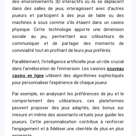
des environnements 3D interactifs où ils se déplacent
dans des salles de jeux, interagissent avec d’autres
joueurs et participent à des jeux de table ou des
machines à sous comme s’ils étaient dans un casino
physique. Cette technologie apporte une dimension
sociale au jeu, permettant aux utilisateurs de
communiquer et de partager des moments de
convivialité tout en profitant de leurs jeux préférés.
Parallèlement, l’intelligence artificielle joue un rôle crucial
dans l’amélioration de l’immersion. Les casinos
nouveau
casino en ligne
utilisent des algorithmes sophistiqués
pour personnaliser l’expérience de chaque joueur.
Par exemple, en analysant les préférences de jeu et le
comportement des utilisateurs, ces plateformes
peuvent proposer des jeux adaptés, des bonus sur
mesure et même des assistants virtuels pour guider les
joueurs. Cette personnalisation contribue à renforcer
l’engagement et à fidéliser une clientèle de plus en plus
exigeante.