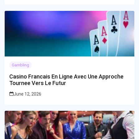
Gambling
Casino Francais En Ligne Avec Une Approche
Tournee Vers Le Futur
June 12, 2026