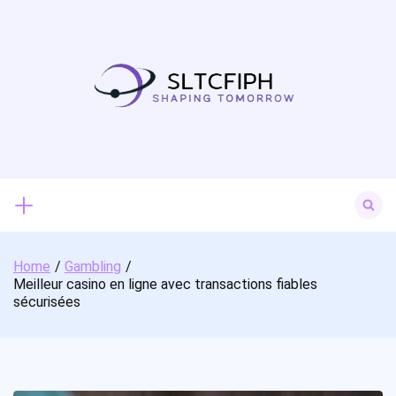
Skip
to
content
Search
for:
Home
Gambling
Meilleur casino en ligne avec transactions fiables
sécurisées