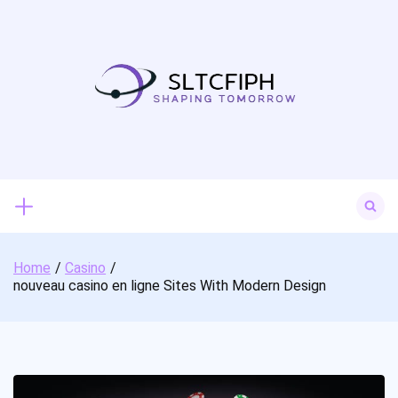
Skip
to
content
Search
for:
Home
Casino
nouveau casino en ligne Sites With Modern Design