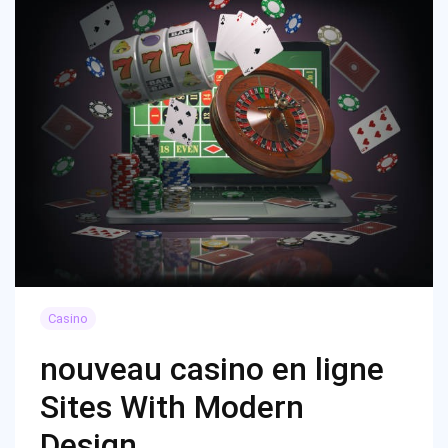
Casino
nouveau casino en ligne
Sites With Modern
Design