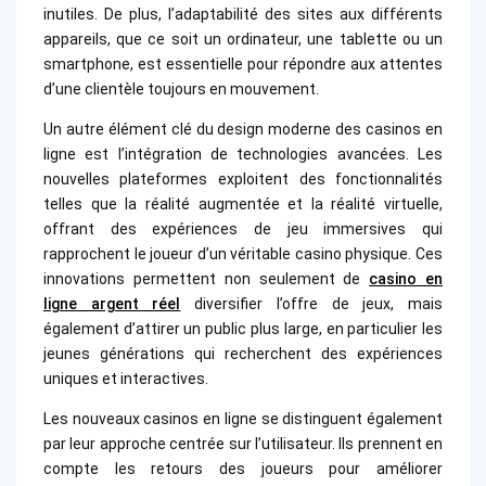
inutiles. De plus, l’adaptabilité des sites aux différents
appareils, que ce soit un ordinateur, une tablette ou un
smartphone, est essentielle pour répondre aux attentes
d’une clientèle toujours en mouvement.
Un autre élément clé du design moderne des casinos en
ligne est l’intégration de technologies avancées. Les
nouvelles plateformes exploitent des fonctionnalités
telles que la réalité augmentée et la réalité virtuelle,
offrant des expériences de jeu immersives qui
rapprochent le joueur d’un véritable casino physique. Ces
innovations permettent non seulement de
casino en
ligne argent réel
diversifier l’offre de jeux, mais
également d’attirer un public plus large, en particulier les
jeunes générations qui recherchent des expériences
uniques et interactives.
Les nouveaux casinos en ligne se distinguent également
par leur approche centrée sur l’utilisateur. Ils prennent en
compte les retours des joueurs pour améliorer