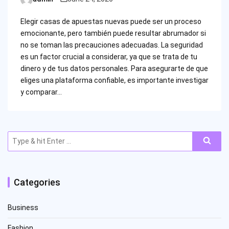
Posted
by
Elegir casas de apuestas nuevas puede ser un proceso
emocionante, pero también puede resultar abrumador si
no se toman las precauciones adecuadas. La seguridad
es un factor crucial a considerar, ya que se trata de tu
dinero y de tus datos personales. Para asegurarte de que
eliges una plataforma confiable, es importante investigar
y comparar…
Search
for:
Categories
Business
Fashion