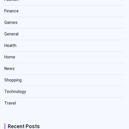
Finance
Games
General
Health
Home
News
Shopping
Technology
Travel
Recent Posts