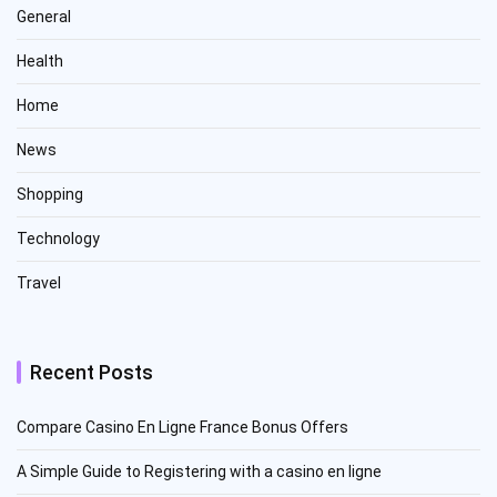
General
Health
Home
News
Shopping
Technology
Travel
Recent Posts
Compare Casino En Ligne France Bonus Offers
A Simple Guide to Registering with a casino en ligne