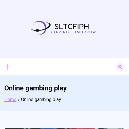
Skip
to
content
Search
for:
Online gambing play
Home
Online gambing play