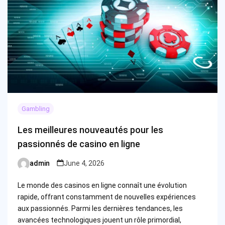
Gambling
Les meilleures nouveautés pour les
passionnés de casino en ligne
admin
June 4, 2026
Posted
by
Le monde des casinos en ligne connaît une évolution
rapide, offrant constamment de nouvelles expériences
aux passionnés. Parmi les dernières tendances, les
avancées technologiques jouent un rôle primordial,