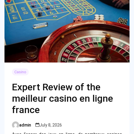
Casino
Expert Review of the
meilleur casino en ligne
france
admin
July 8, 2026
Posted
by