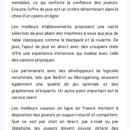
sensibles, ce qui renforce la confiance des joueurs.
Ensuite, l’offre de jeux est un critère déterminant dans le
choix d’un casino en ligne.
Les meilleurs établissements proposent une vaste
sélection de jeux allant des machines à sous aux jeux de
table classiques comme le blackjack et la roulette. De
plus, l’ajout de jeux en direct avec des croupiers réels
offre une expérience immersive qui rivalise avec celle
des casinos physiques.
Les partenariats avec des développeurs de logiciels
renommés, tels que NetEnt ou Microgaming, assurent
également une qualité de jeu optimale et des
graphismes attrayants. Un autre point important est le
service client.
Les meilleurs casinos en ligne en France mettent à
disposition des joueurs un support réactif et compétent.
Que ce soit par chat en direct, par e-mail ou par
téléphone, les joueurs doivent pouvoir obtenir des