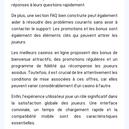
réponses à leurs questions rapidement.
De plus, une section FAQ bien construite peut également
aider à résoudre des problèmes courants sans avoir à
contacter le support. Les promotions et les bonus sont
également des éléments clés qui peuvent attirer les
joueurs.
Les meilleurs casinos en ligne proposent des bonus de
bienvenue attractifs, des promotions régulières et un
programme de fidélité qui récompense les joueurs
assidus. Toutefois, il est crucial de lire attentivement les
conditions de mise associées à ces offres, car elles
peuvent varier considérablement d’un casino à l’autre.
Enfin, l’expérience utilisateur joue un rôle significatif dans
la satisfaction globale des joueurs. Une interface
conviviale, un temps de chargement rapide et la
compatibilité mobile sont des caractéristiques
essentielles.