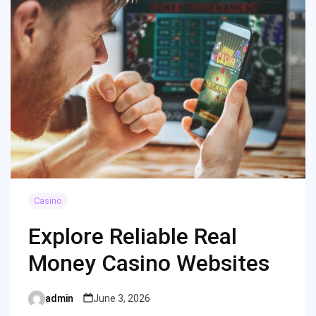
Casino
Explore Reliable Real
Money Casino Websites
admin
June 3, 2026
Posted