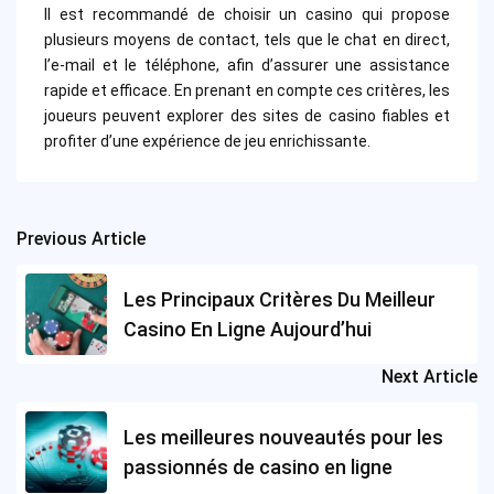
Il est recommandé de choisir un casino qui propose
plusieurs moyens de contact, tels que le chat en direct,
l’e-mail et le téléphone, afin d’assurer une assistance
rapide et efficace. En prenant en compte ces critères, les
joueurs peuvent explorer des sites de casino fiables et
profiter d’une expérience de jeu enrichissante.
Previous Article
Post
navigation
Les Principaux Critères Du Meilleur
Casino En Ligne Aujourd’hui
Next Article
Les meilleures nouveautés pour les
passionnés de casino en ligne