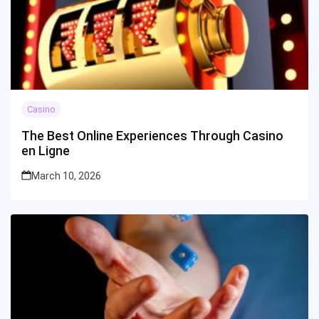
Casino
The Best Online Experiences Through Casino
en Ligne
March 10, 2026