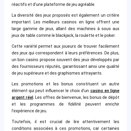
réactifs et d’une plateforme de jeu agréable.
La diversité des jeux proposés est également un critère
important. Les meilleurs casinos en ligne offrent une
large gamme de jeux, allant des machines à sous aux
jeux de table comme le blackjack, la roulette et le poker.
Cette variété permet aux joueurs de trouver facilement
des jeux qui correspondent à leurs préférences. De plus,
un bon casino propose souvent des jeux développés par
des fournisseurs réputés, garantissant ainsi une qualité
de jeu supérieure et des graphismes attrayants.
Les promotions et les bonus constituent un autre
élément qui peut influencer le choix d’un
casino en ligne
argent réel
. Les offres de bienvenue, les bonus de dépôt
et les programmes de fidélité peuvent enrichir
l’expérience de jeu.
Toutefois, il est crucial de lire attentivement les
conditions associées à ces promotions, car certaines