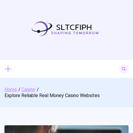
Skip
to
content
Search
for:
Home
Casino
Explore Reliable Real Money Casino Websites