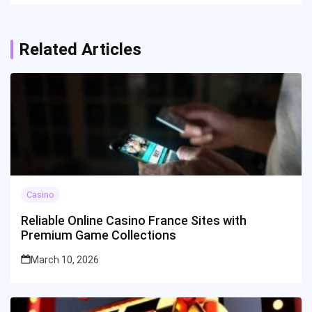
Related Articles
Casino
Reliable Online Casino France Sites with
Premium Game Collections
March 10, 2026