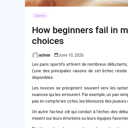
Casino
How beginners fail in me
choices
admin
June 10, 2026
Posted
by
Les paris sportifs attirent de nombreux débutants,
L’une des principales raisons de cet échec résid
disponibles.
Les novices se précipitent souvent vers les optio
nuances qui les entourent. Par exemple, un pari simp
pas en compte les cotes, les blessures des joueurs
Un autre facteur clé qui conduit à l’échec des dé
misent sur leurs émotions ou leurs équipes favorites,