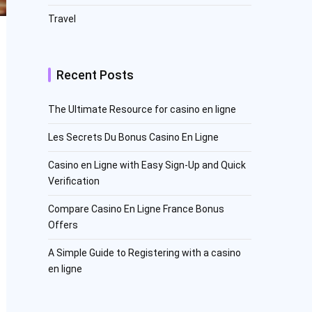
Travel
Recent Posts
The Ultimate Resource for casino en ligne
Les Secrets Du Bonus Casino En Ligne
Casino en Ligne with Easy Sign-Up and Quick
Verification
Compare Casino En Ligne France Bonus
Offers
A Simple Guide to Registering with a casino
en ligne