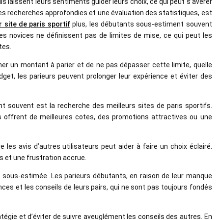
ls laissent leurs sentiments guider leurs choix, ce qui peut s’avérer
des recherches approfondies et une évaluation des statistiques, est
r site de paris sportif
plus, les débutants sous-estiment souvent
des novices ne définissent pas de limites de mise, ce qui peut les
tes.
er un montant à parier et de ne pas dépasser cette limite, quelle
dget, les parieurs peuvent prolonger leur expérience et éviter des
t souvent est la recherche des meilleurs sites de paris sportifs.
 offrent de meilleures cotes, des promotions attractives ou une
les avis d’autres utilisateurs peut aider à faire un choix éclairé.
s et une frustration accrue.
tre sous-estimée. Les parieurs débutants, en raison de leur manque
ces et les conseils de leurs pairs, qui ne sont pas toujours fondés
tégie et d’éviter de suivre aveuglément les conseils des autres. En