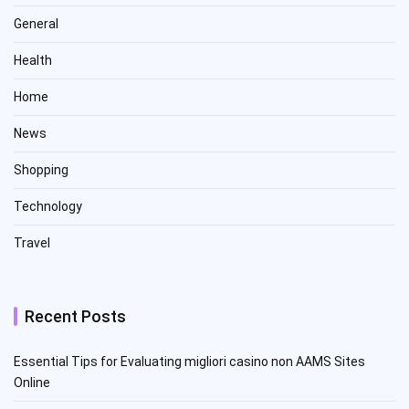
General
Health
Home
News
Shopping
Technology
Travel
Recent Posts
Essential Tips for Evaluating migliori casino non AAMS Sites
Online