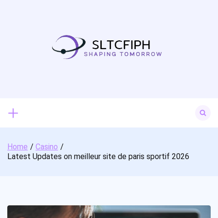
Skip
to
content
Search
for:
Home
Casino
Latest Updates on meilleur site de paris sportif 2026