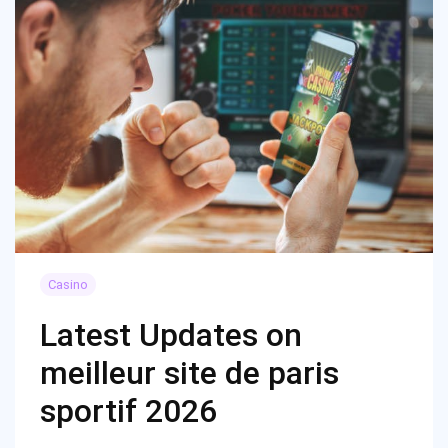
Casino
Latest Updates on
meilleur site de paris
sportif 2026