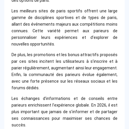
des options de paris.
Les meilleurs sites de paris sportifs offrent une large
gamme de disciplines sportives et de types de paris,
allant des événements majeurs aux compétitions moins
connues. Cette variété permet aux parieurs de
personnaliser leurs expériences et d’explorer de
nouvelles opportunités.
De plus, les promotions et les bonus attractifs proposés
par ces sites incitent les utilisateurs à s’inscrire et à
parier régulièrement, augmentant ainsi leur engagement.
Enfin, la communauté des parieurs évolue également,
avec une forte présence sur les réseaux sociaux et les
forums dédiés.
Les échanges d’informations et de conseils entre
parieurs enrichissent l’expérience globale. En 2026, il est
plus important que jamais de s’informer et de partager
ses connaissances pour maximiser ses chances de
succès.