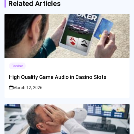
Related Articles
Casino
High Quality Game Audio in Casino Slots
March 12, 2026