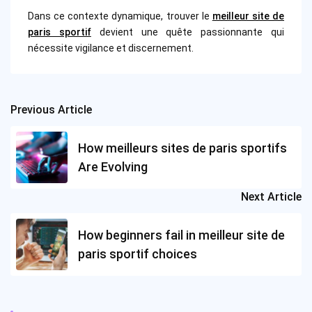
Dans ce contexte dynamique, trouver le
meilleur site de
paris sportif
devient une quête passionnante qui
nécessite vigilance et discernement.
Previous Article
Post
navigation
How meilleurs sites de paris sportifs
Are Evolving
Next Article
How beginners fail in meilleur site de
paris sportif choices