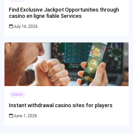
Find Exclusive Jackpot Opportunities through
casino en ligne fiable Services
July 16, 2026
Casino
Instant withdrawal casino sites for players
June 1, 2026