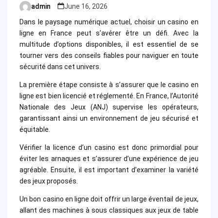
admin
June 16, 2026
Posted
by
Dans le paysage numérique actuel, choisir un casino en
ligne en France peut s’avérer être un défi. Avec la
multitude d’options disponibles, il est essentiel de se
tourner vers des conseils fiables pour naviguer en toute
sécurité dans cet univers.
La première étape consiste à s’assurer que le casino en
ligne est bien licencié et réglementé. En France, l’Autorité
Nationale des Jeux (ANJ) supervise les opérateurs,
garantissant ainsi un environnement de jeu sécurisé et
équitable.
Vérifier la licence d’un casino est donc primordial pour
éviter les arnaques et s’assurer d’une expérience de jeu
agréable. Ensuite, il est important d’examiner la variété
des jeux proposés.
Un bon casino en ligne doit offrir un large éventail de jeux,
allant des machines à sous classiques aux jeux de table