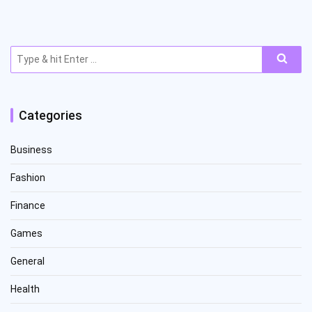
Search
for:
Categories
Business
Fashion
Finance
Games
General
Health